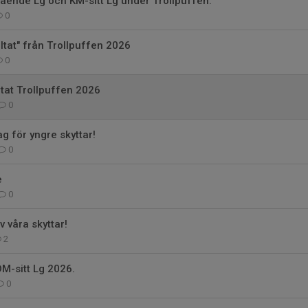
ående Lg och KM-sitt Lg under Trollpuffen.
0
ultat" från Trollpuffen 2026
0
ltat Trollpuffen 2026
0
g för yngre skyttar!
0
e
0
v våra skyttar!
2
DM-sitt Lg 2026.
0