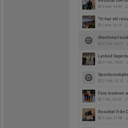
Resultat DM-st
5 mar, 14:49
"Vi har ett res
1 mar, 22:15
Startlista/resu
21 feb, 20:21
Lyckad lägerda
21 feb, 18:22
Sportlovsskytt
21 feb, 12:12
Fina insatser a
7 feb, 20:49
Resultat från 
31 jan, 21:08