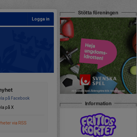
Stötta föreningen
Logga in
nyhet
la på Facebook
Information
la på X
heter via RSS