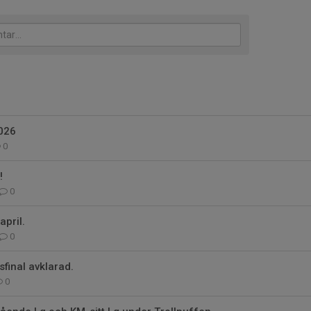
026
0
!
0
pril.
0
sfinal avklarad.
0