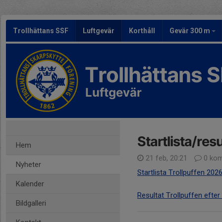
Trollhättans SSF
Luftgevär
Korthåll
Gevär 300 m
Trollhättans 
Luftgevär
Startlista/res
Hem
21 feb, 20:21
0 kom
Nyheter
Startlista Trollpuffen 202
Kalender
Resultat Trollpuffen efter 
Bildgalleri