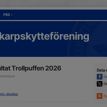
PRS
Skarpskytteförening
ultat Trollpuffen 2026
Dela 
mentarer
De
6
De
nio skjutlag.
Ny