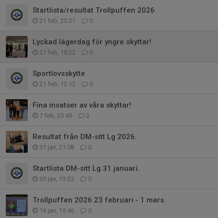
Startlista/resultat Trollpuffen 2026
21 feb, 20:21
0
Lyckad lägerdag för yngre skyttar!
21 feb, 18:22
0
Sportlovsskytte
21 feb, 12:12
0
Fina insatser av våra skyttar!
7 feb, 20:49
2
Resultat från DM-sitt Lg 2026.
31 jan, 21:08
0
Startlista DM-sitt Lg 31 januari.
30 jan, 13:23
0
Trollpuffen 2026 23 februari - 1 mars.
16 jan, 15:46
0