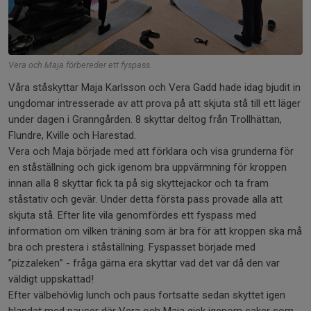
Vera och Maja förbereder ett fyspass.
Våra ståskyttar Maja Karlsson och Vera Gadd hade idag bjudit in
ungdomar intresserade av att prova på att skjuta stå till ett läger
under dagen i Granngården. 8 skyttar deltog från Trollhättan,
Flundre, Kville och Harestad.
Vera och Maja började med att förklara och visa grunderna för
en ståställning och gick igenom bra uppvärmning för kroppen
innan alla 8 skyttar fick ta på sig skyttejackor och ta fram
ståstativ och gevär. Under detta första pass provade alla att
skjuta stå. Efter lite vila genomfördes ett fyspass med
information om vilken träning som är bra för att kroppen ska må
bra och prestera i ståställning. Fyspasset började med
”pizzaleken” - fråga gärna era skyttar vad det var då den var
väldigt uppskattad!
Efter välbehövlig lunch och paus fortsatte sedan skyttet igen