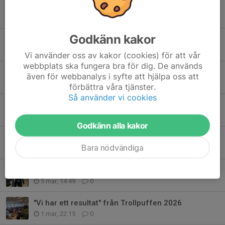
Tidigare nyheter
Godkänn kakor
Vårmatchen 2026
9 apr, 21:19
0
Vi använder oss av kakor (cookies) för att vår
webbplats ska fungera bra för dig. De används
VIlken SM helg!
även för webbanalys i syfte att hjälpa oss att
30 mar, 10:56
0
förbättra våra tjänster.
Så använder vi cookies
Vårmatchen 8 april.
11 mar, 10:23
0
Godkänn alla kakor
Skyttiadens riksfinal avklarad.
Bara nödvändiga
9 mar, 12:01
0
Resultat DM-stående Lg och KM-sitt Lg under Trollpuffen.
5 mar, 14:49
0
"Vi har ett resultat" från Trollpuffen 2026
1 mar, 22:15
0