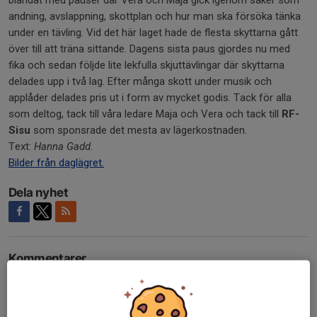
blandat med pauser där Vera och Maja gick igenom saker som
andning, avslappning, skottplan och hur man ska försöka tänka
under en tävling. Vid det här laget hade de flesta skyttarna gått
över till att träna sittande. Dagens sista paus gjordes nu med
fika och sedan följde lite lekfulla skjuttävlingar där skyttarna
delades upp i två lag. Efter många skott under musik och
applåder delades pris ut i form av mycket godis. Tack för alla
som deltog, tack till våra ledare Maja och Vera och tack till
RF-
Sisu
som sponsrade det mesta av lägerkostnaden.
Text:
Hanna Gadd.
Bilder från daglägret.
Dela nyhet
Kommentarer