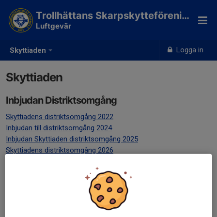
Trollhättans Skarpskytteförening
Luftgevär
Logga in
Skyttiaden
Skyttiaden
Inbjudan Distriktsomgång
Skyttiadens distriktsomgång 2022
Inbjudan till distriktsomgång 2024
Inbjudan Skyttiaden distriktsomgång 2025
Skyttiadens distriktsomgång 2026
Resultat
Resultat distriktsomgång västsvenska 2024
Resultat distriktsomgången 14/1 2023