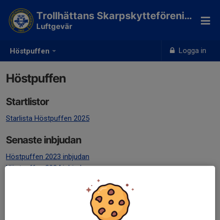
Trollhättans Skarpskytteförening
Luftgevär
Logga in
Höstpuffen
Höstpuffen
Startlistor
Starlista Höstpuffen 2025
Senaste inbjudan
Höstpuffen 2023 inbjudan
Höstpuffen 2024 inbjudan
Höstpuffen 2025 inbjudan
Resultat
Höstpuffen 2021