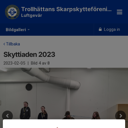
Trollhättans Skarpskytteförening
Luftgevär
Logga in
Bildgalleri
Tillbaka
Skyttiaden 2023
2023-02-05
|
Bild
4
av 8