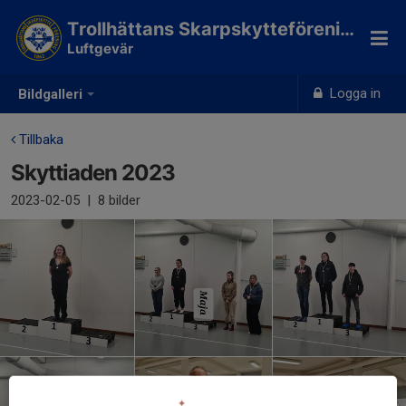
Trollhättans Skarpskytteförening
Luftgevär
Logga in
Bildgalleri
Tillbaka
Skyttiaden 2023
2023-02-05
|
8 bilder