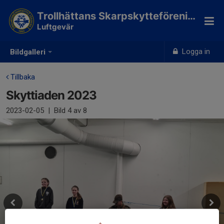
Trollhättans Skarpskytteförening
Luftgevär
Logga in
Bildgalleri
Tillbaka
Skyttiaden 2023
2023-02-05
|
Bild
4
av 8