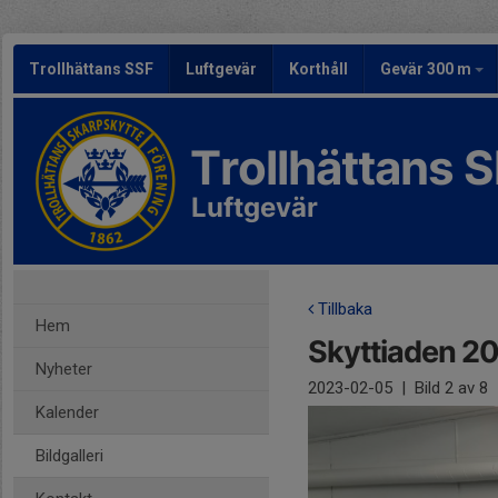
Trollhättans SSF
Luftgevär
Korthåll
Gevär 300 m
Trollhättans 
Luftgevär
Tillbaka
Hem
Skyttiaden 2
Nyheter
2023-02-05
|
Bild
2
av 8
Kalender
Bildgalleri