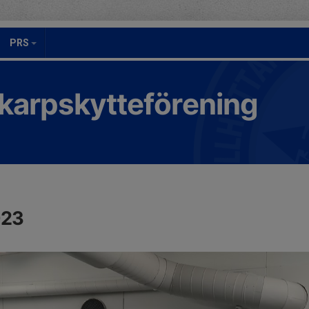
PRS
Skarpskytteförening
023