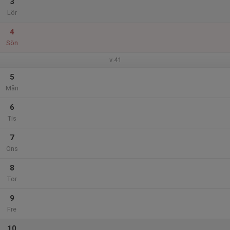
3
Lör
4
Sön
v.41
5
Mån
6
Tis
7
Ons
8
Tor
9
Fre
10