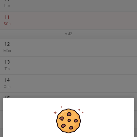
Lör
11
Sön
v.42
12
Mån
13
Tis
14
Ons
15
Tor
16
Fre
17