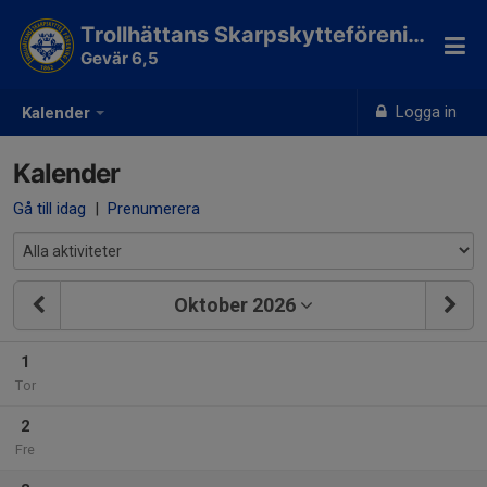
Trollhättans Skarpskytteförening
Gevär 6,5
Logga in
Kalender
Kalender
Gå till idag
|
Prenumerera
Oktober 2026
1
Tor
2
Fre