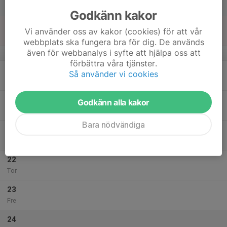
Lör
Godkänn kakor
18
Vi använder oss av kakor (cookies) för att vår
Sön
webbplats ska fungera bra för dig. De används
även för webbanalys i syfte att hjälpa oss att
v.43
förbättra våra tjänster.
19
Så använder vi cookies
Mån
20
Godkänn alla kakor
Tis
Bara nödvändiga
21
Ons
22
Tor
23
Fre
24