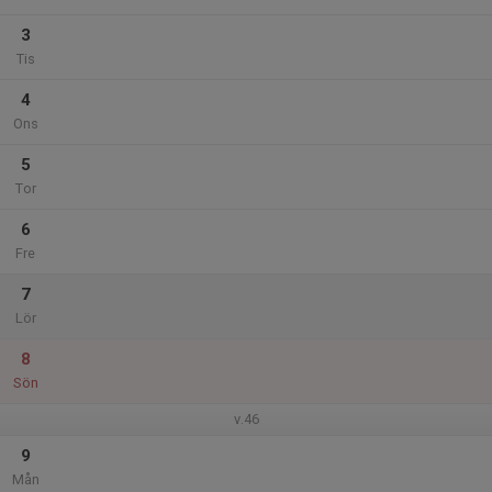
3
Tis
4
Ons
5
Tor
6
Fre
7
Lör
8
Sön
v.46
9
Mån