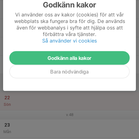
Godkänn kakor
17
Tis
Vi använder oss av kakor (cookies) för att vår
webbplats ska fungera bra för dig. De används
18
även för webbanalys i syfte att hjälpa oss att
Ons
förbättra våra tjänster.
Så använder vi cookies
19
Tor
Godkänn alla kakor
20
Fre
Bara nödvändiga
21
Lör
22
Sön
v.48
23
Mån