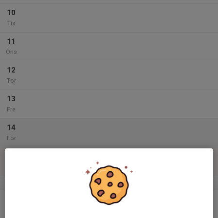
10
Tis
11
Ons
12
Tor
13
Fre
14
Lör
15
Sön
v.47
16
Mån