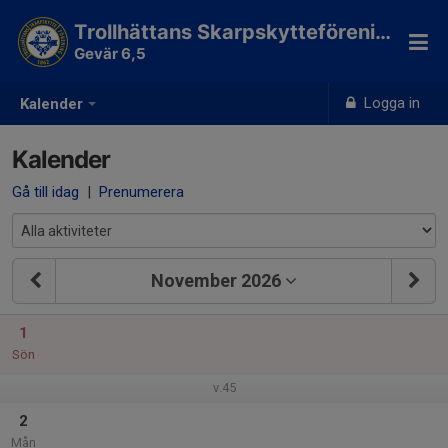
Trollhättans Skarpskytteförening
Gevär 6,5
Logga in
Kalender
Kalender
Gå till idag
|
Prenumerera
November 2026
1
Sön
v.45
2
Mån