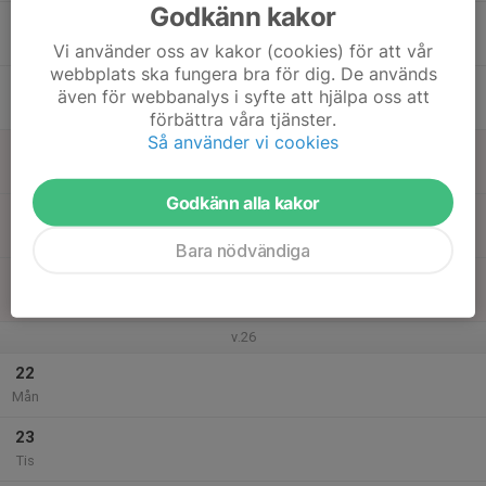
Godkänn kakor
17
Ons
Vi använder oss av kakor (cookies) för att vår
webbplats ska fungera bra för dig. De används
18
även för webbanalys i syfte att hjälpa oss att
Tor
förbättra våra tjänster.
Så använder vi cookies
19
Fre
Godkänn alla kakor
20
Lör
Bara nödvändiga
21
Sön
v.26
22
Mån
23
Tis