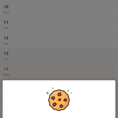
10
Ons
11
Tor
12
Fre
13
Lör
14
Sön
v.25
15
Mån
16
17:30
KM 300 m ligg
19:00
Tis
Skogssäter skyttecentrum Trollhättan