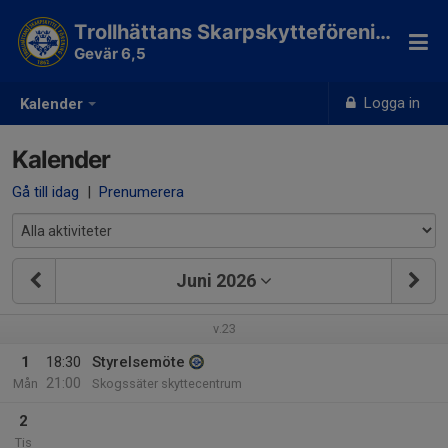
Trollhättans Skarpskytteförening
Gevär 6,5
Logga in
Kalender
Kalender
Gå till idag
|
Prenumerera
Juni 2026
v.23
1
18:30
Styrelsemöte
21:00
Mån
Skogssäter skyttecentrum
2
Tis