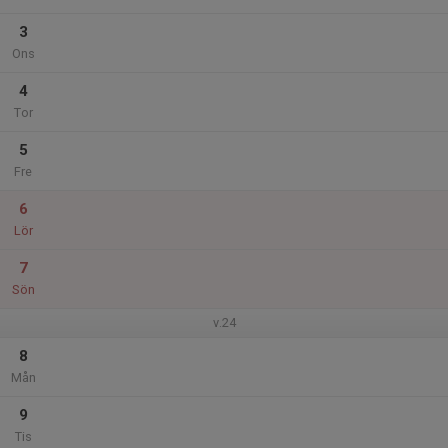
3
Ons
4
Tor
5
Fre
6
Lör
7
Sön
v.24
8
Mån
9
Tis