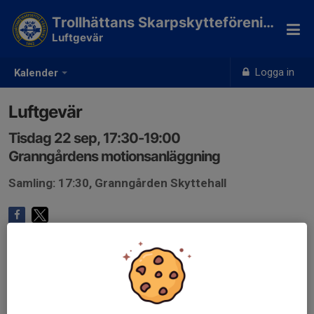
Trollhättans Skarpskytteförening
Luftgevär
Logga in
Kalender
Luftgevär
Tisdag 22 sep, 17:30-19:00
Granngårdens motionsanläggning
Samling: 17:30, Granngården Skyttehall
Anmälan är öppen för föreningens alla medlemmar &
målsmän.
Logga in här