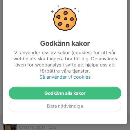
Anna-Carin Hansson
14 maj, 17:27
Roligt att höra☺️
Godkänn kakor
Tidigare nyheter
Vi använder oss av kakor (cookies) för att vår
webbplats ska fungera bra för dig. De används
även för webbanalys i syfte att hjälpa oss att
KM 50 m 25 augusti
förbättra våra tjänster.
5 aug, 18:27
0
Så använder vi cookies
Resultat och rapportering från Trollsmällen.
30 jun, 21:24
0
Godkänn alla kakor
Startlista inför Trollsmällen 2026
Bara nödvändiga
24 jun, 08:59
0
Skolungdomar prövar på skytte.
12 maj, 23:37
2