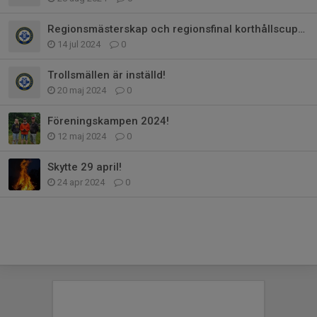
Regionsmästerskap och regionsfinal korthållscupen 1 sept 2024
14 jul 2024
0
Trollsmällen är inställd!
20 maj 2024
0
Föreningskampen 2024!
12 maj 2024
0
Skytte 29 april!
24 apr 2024
0