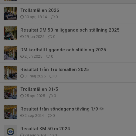
Trollsmällen 2026
30 apr, 18:14
0
Resultat DM 50 m liggande och ställning 2025
29 jun 2025
0
DM korthåll liggande och ställning 2025
2 jun 2025
0
Resultat från Trollsmällen 2025
31 maj 2025
0
Trollsmällen 31/5
25 apr 2025
0
Resultat från söndagens tävling 1/9 🌞
2 sep 2024
0
Resultat KM 50 m 2024
28 aug 2024
0