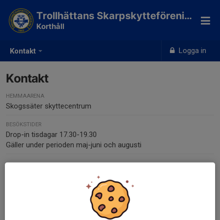
Trollhättans Skarpskytteförening
Korthåll
Logga in
Kontakt
Kontakt
HEMMAARENA
Skogssäter skyttecentrum
BESÖKSTIDER
Drop-in tisdagar 17.30-19.30
Gäller under perioden maj-juni och augusti
Kontaktpersoner
Kontaktpersoner 50 meter korthållsgevär: