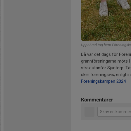
Upphärad tog hem Föreningsk
Då var det dags för Före
grannföreningarna möts i e
strax utanför Sjuntorp. T
sker föreningsvis, enligt i
Föreningskampen 2024
Kommentarer