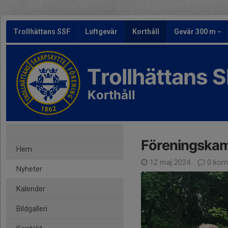
Trollhättans SSF
Luftgevär
Korthåll
Gevär 300 m
Trollhättans 
Korthåll
Föreningska
Hem
12 maj 2024
0 kom
Nyheter
Kalender
Bildgalleri