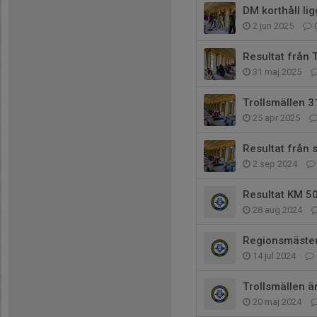
DM korthåll li
2 jun 2025
Resultat från 
31 maj 2025
Trollsmällen 3
25 apr 2025
Resultat från 
2 sep 2024
Resultat KM 5
28 aug 2024
Regionsmäster
14 jul 2024
Trollsmällen är
20 maj 2024