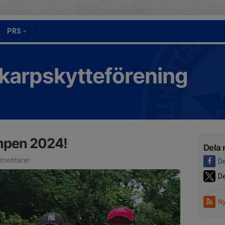
PRS
Skarpskytteförening
mpen 2024!
Dela 
mentarer
De
De
Ny