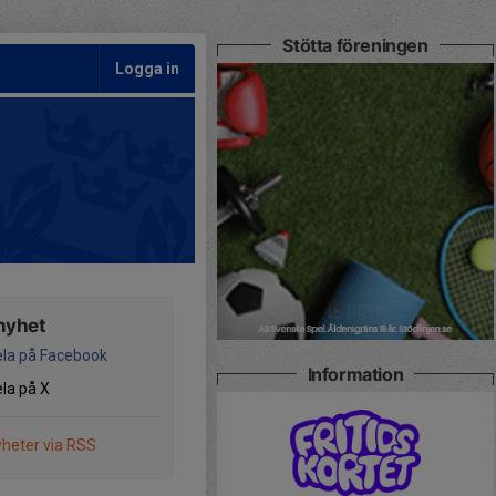
Stötta föreningen
Logga in
nyhet
la på Facebook
Information
la på X
heter via RSS