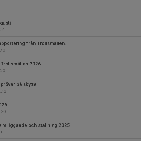
gusti
0
apportering från Trollsmällen.
0
r Trollsmällen 2026
0
rövar på skytte.
2
2026
0
 m liggande och ställning 2025
0