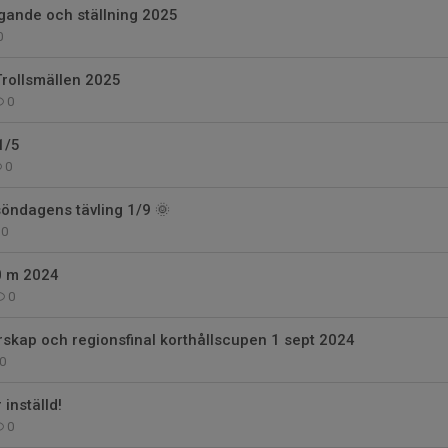
ggande och ställning 2025
0
Trollsmällen 2025
0
1/5
0
söndagens tävling 1/9 🌞
0
0 m 2024
0
skap och regionsfinal korthållscupen 1 sept 2024
0
 inställd!
0