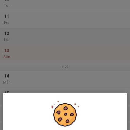
Tor
11
Fre
12
Lör
13
Sön
v.51
14
Mån
15
Tis
16
Ons
17