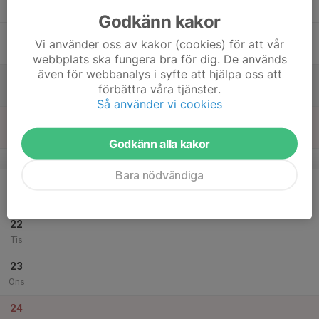
Tor
Godkänn kakor
18
Vi använder oss av kakor (cookies) för att vår
Fre
webbplats ska fungera bra för dig. De används
även för webbanalys i syfte att hjälpa oss att
19
förbättra våra tjänster.
Lör
Så använder vi cookies
20
Sön
Godkänn alla kakor
v.52
Bara nödvändiga
21
Mån
22
Tis
23
Ons
24