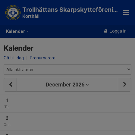
Trollhättans Skarpskytteförening
Korthåll
Logga in
Kalender
Kalender
Gå till idag
|
Prenumerera
December 2026
1
Tis
2
Ons