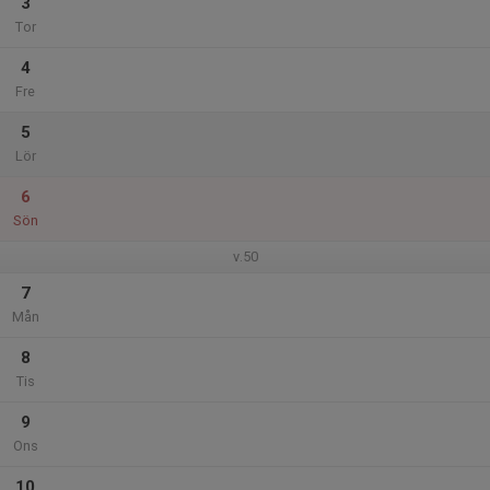
3
Tor
4
Fre
5
Lör
6
Sön
v.50
7
Mån
8
Tis
9
Ons
10