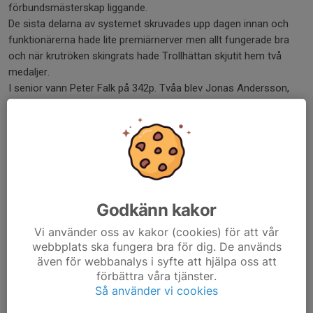
förbundsmästerskap liggande.
De sista delarna av systemet skruvades upp dagen innan och
funktionärerna hade lite premiärnerver men allt fungerade bra
och när krutröken skingrats hade Trollhättan skjutit hem två
medaljer.
I senior vann Peter Falk på 342p. Tvåa blev Jonas Andersson,
Harestad, och trea blev Stefan Lundberg, Hålta.
Veteranmästare blev Bo Allansson, Stenungsund före tvåan
Anders Andersson, Hålta, och trean Robert Carlsson,
Trollhättan.
Utöver denna tävling arrangerar vi i år även
ställningsmästerskapet i Augusti, Skol-SM i September och
såklart vårt eget klubbmästerskap i Juni.
Godkänn kakor
Vi använder oss av kakor (cookies) för att vår
Text: Peter Falk
webbplats ska fungera bra för dig. De används
Foto/resultat: Josefine Olsson
även för webbanalys i syfte att hjälpa oss att
förbättra våra tjänster.
Dela nyhet
Så använder vi cookies