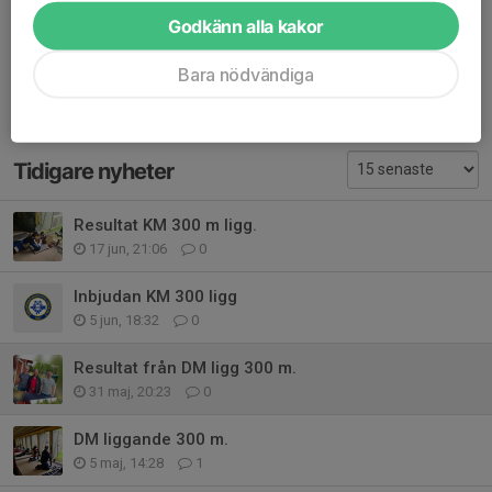
Godkänn alla kakor
Kommentarer
Bara nödvändiga
Tidigare nyheter
Resultat KM 300 m ligg.
17 jun, 21:06
0
Inbjudan KM 300 ligg
5 jun, 18:32
0
Resultat från DM ligg 300 m.
31 maj, 20:23
0
DM liggande 300 m.
5 maj, 14:28
1