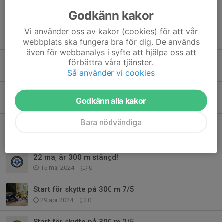
3 jun 2025
0
Godkänn kakor
Träning 300 m
Vi använder oss av kakor (cookies) för att vår
27 apr 2025
0
webbplats ska fungera bra för dig. De används
även för webbanalys i syfte att hjälpa oss att
300 m DM ställning 17 augusti
förbättra våra tjänster.
2 aug 2024
0
Så använder vi cookies
Resultat från KM 300 m
Godkänn alla kakor
23 jun 2024
0
Bara nödvändiga
KM 300 m Ligg 18 juni.
4 jun 2024
0
22 maj är 300 m stängd!
15 maj 2024
0
Start för skytte på 300 m 7/5
29 apr 2024
0
Start för skytte på 300 m 2/5