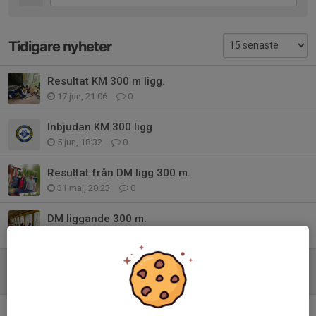
Tidigare nyheter
Resultat KM 300 m ligg.
17 jun, 21:06
0
Inbjudan KM 300 ligg
5 jun, 18:32
0
Resultat från DM ligg 300 m.
31 maj, 20:23
0
DM liggande 300 m.
5 maj, 14:28
1
Resultat från KM 300 m.
18 jun 2025
0
KM 300 m Liggande 17 juni 2025