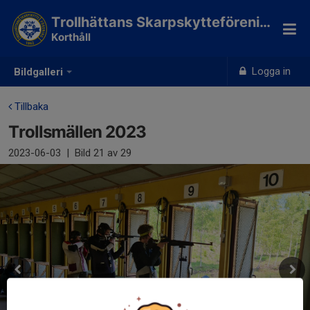
Trollhättans Skarpskytteförening
Korthåll
Logga in
Bildgalleri
Tillbaka
Trollsmällen 2023
2023-06-03
|
Bild
21
av 29