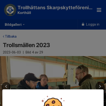
Trollhättans Skarpskytteförening
Korthåll
Logga in
Bildgalleri
Tillbaka
Trollsmällen 2023
2023-06-03
|
Bild
4
av 29