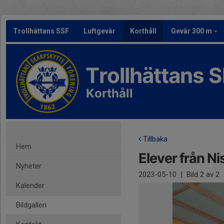
Trollhättans SSF
Luftgevär
Korthåll
Gevär 300 m
Trollhättans 
Korthåll
Tillbaka
Hem
Elever från Ni
Nyheter
2023-05-10
|
Bild
2
av 2
Kalender
Bildgalleri