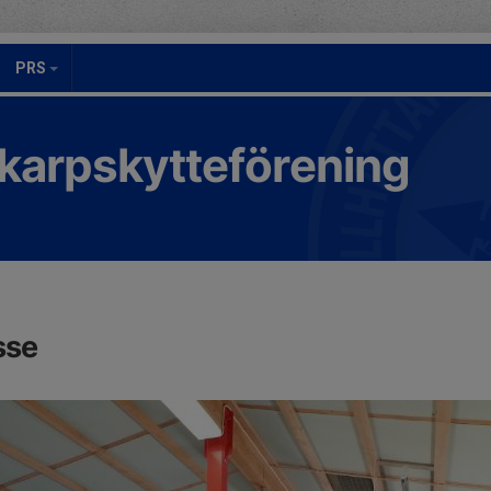
PRS
Skarpskytteförening
sse