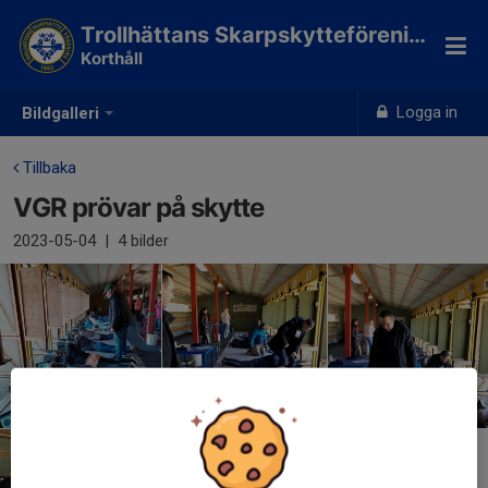
Trollhättans Skarpskytteförening
Korthåll
Logga in
Bildgalleri
Tillbaka
VGR prövar på skytte
2023-05-04
|
4 bilder