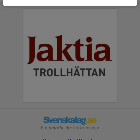
För
smarta
idrottsföreningar