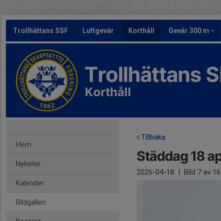
Trollhättans SSF
Luftgevär
Korthåll
Gevär 300 m
Trollhättans 
Korthåll
Tillbaka
Hem
Städdag 18 ap
Nyheter
2026-04-18
|
Bild
7
av 16
Kalender
Bildgalleri