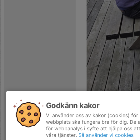
Godkänn kakor
Kommentarer
Vi använder oss av kakor (cookies) för 
webbplats ska fungera bra för dig. De
för webbanalys i syfte att hjälpa oss at
våra tjänster.
Så använder vi cookies