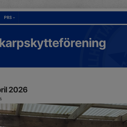
PRS
Skarpskytteförening
ril 2026
6