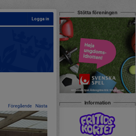
Stötta föreningen
Logga in
Information
Föregående
Nästa