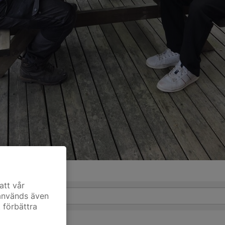
att vår
 används även
t förbättra