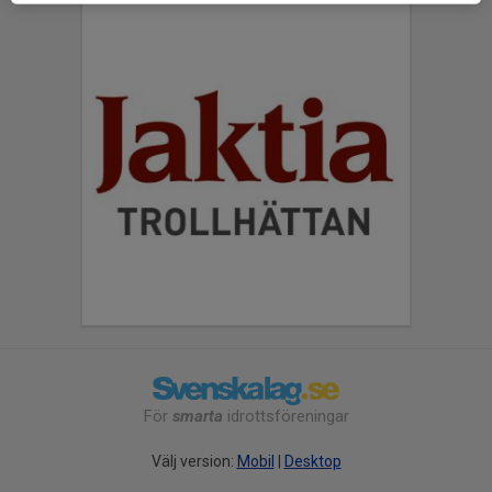
För
smarta
idrottsföreningar
Välj version:
Mobil
|
Desktop