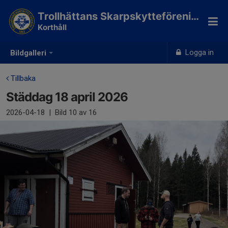
Trollhättans Skarpskytteförening
Korthåll
Logga in
Bildgalleri
Tillbaka
Städdag 18 april 2026
2026-04-18
|
Bild
10
av 16