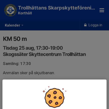
Trollhättans Skarpskytteförening
Korthåll
Logga in
Kalender
KM 50 m
Tisdag 25 aug, 17:30-19:00
Skogssäter Skyttecentrum Trollhättan
Samling: 17:30
Anmälan sker på skjutbanan.
KM 50 m 25 augusti.docx
Anmälan är öppen för föreningens alla medlemmar &