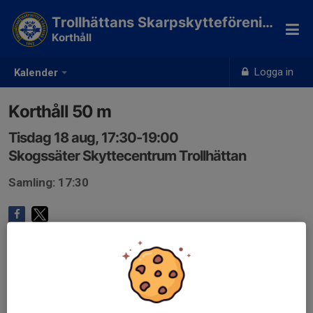
Trollhättans Skarpskytteförening
Korthåll
Logga in
Kalender
Korthåll 50 m
Tisdag 18 aug, 17:30-19:00
Skogssäter Skyttecentrum Trollhättan
Samling: 17:30
Anmälan är öppen för gruppens medlemmar.
Logga in här