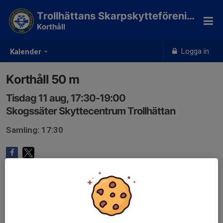
Trollhättans Skarpskytteförening
Korthåll
Logga in
Kalender
Korthåll 50 m
Tisdag 11 aug, 17:30-19:00
Skogssäter Skyttecentrum Trollhättan
Samling: 17:30
Anmälan är öppen för gruppens medlemmar.
Logga in här