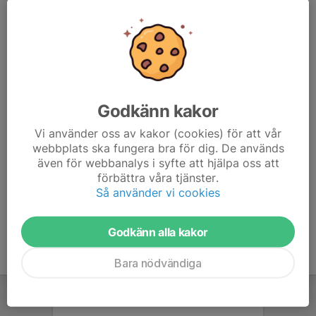
Icke medlem 40 kr/ omgång
Termin, en kväll/vecka (för medlemmar) 200 kr / vår
respektive höst
Övrigt skytte utesäsong:
Medlem 40kr/ omgång
Godkänn kakor
Icke medlem 60kr/ omgång
Termin, en kväll/vecka (för medlemmar) 400 kr / sommar
Vi använder oss av kakor (cookies) för att vår
webbplats ska fungera bra för dig. De används
Avgifter på tävlingar anges i respektive inbjudan.
även för webbanalys i syfte att hjälpa oss att
Företagsevent och övriga bokningar 150 kr per person
förbättra våra tjänster.
Så använder vi cookies
Betalas in på bankgiro: 820-4547.
Godkänn alla kakor
Bara nödvändiga