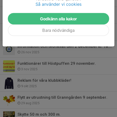
24 dec 2025
Så använder vi cookies
Dagskytteläger 21 februari.
Godkänn alla kakor
23 dec 2025
Årsmöte 16 februari 2026
Bara nödvändiga
17 dec 2025
Information och teorikväll den 2 december kl. 18:00.
26 nov 2025
Funktionärer till Höstpuffen 29 november.
3 nov 2025
Reklam för våra klubbkläder!
9 okt 2025
Flytt av utrustning till Granngården 9 september.
29 aug 2025
Skytte 50 m och 300 m.