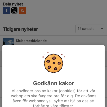
Dela nyhet
Tidigare nyheter
Klubbmeddelande
5 jun, 17:39
Klubbtröjorna är tillbaka!
12 maj, 10:56
Ny bokningskalender Skogssäter mm
14 apr, 08:14
Godkänn kakor
Några viktiga datum framöver!
Vi använder oss av kakor (cookies) för att vår
1 apr, 12:57
webbplats ska fungera bra för dig. De används
även för webbanalys i syfte att hjälpa oss att
God Jul och Gott Nytt År!
förbättra våra tjänster.