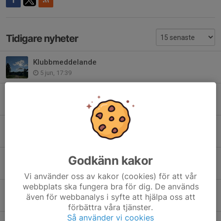
Tidigare nyheter
Klubbmeddelande
5 jun, 17:39
Klubbtröjorna är tillbaka!
12 maj, 10:56
Ny bokningskalender Skogssäter mm
14 apr, 08:14
Godkänn kakor
Några viktiga datum framöver!
1 apr, 12:57
Vi använder oss av kakor (cookies) för att vår
webbplats ska fungera bra för dig. De används
God Jul och Gott Nytt År!
även för webbanalys i syfte att hjälpa oss att
24 dec 2025
förbättra våra tjänster.
Så använder vi cookies