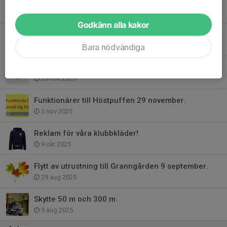
Dagskytteläger 21 februari.
23 dec 2025
Godkänn alla kakor
Årsmöte 16 februari 2026
17 dec 2025
Bara nödvändiga
Information och teorikväll den 2 december kl. 18:00.
26 nov 2025
Funktionärer till Höstpuffen 29 november.
3 nov 2025
Reklam för våra klubbkläder!
9 okt 2025
Flytt av utrustning till Granngården 9 september.
29 aug 2025
Skytte 50 m och 300 m.
9 aug 2025