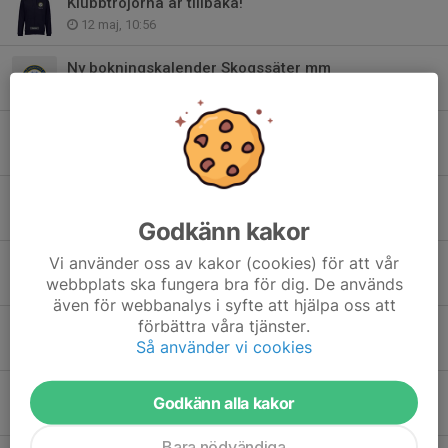
Klubbtröjorna är tillbaka!
12 maj, 10:56
Ny bokningskalender Skogssäter mm
14 apr, 08:14
Några viktiga datum framöver!
1 apr, 12:57
God Jul och Gott Nytt År!
24 dec 2025
Godkänn kakor
Vi använder oss av kakor (cookies) för att vår
Dagskytteläger 21 februari.
webbplats ska fungera bra för dig. De används
23 dec 2025
även för webbanalys i syfte att hjälpa oss att
förbättra våra tjänster.
Årsmöte 16 februari 2026
Så använder vi cookies
17 dec 2025
Information och teorikväll den 2 december kl. 18:00.
Godkänn alla kakor
26 nov 2025
Bara nödvändiga