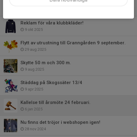
Funktionärer till Höstpuffen 29 november.
3 nov 2025
Reklam för våra klubbkläder!
9 okt 2025
Flytt av utrustning till Granngården 9 september.
29 aug 2025
Skytte 50 m och 300 m.
9 aug 2025
Städdag på Skogssäter 13/4
9 apr 2025
Kallelse till årsmöte 24 februari.
6 jan 2025
Nu finns det tröjor i webshopen igen!
28 nov 2024