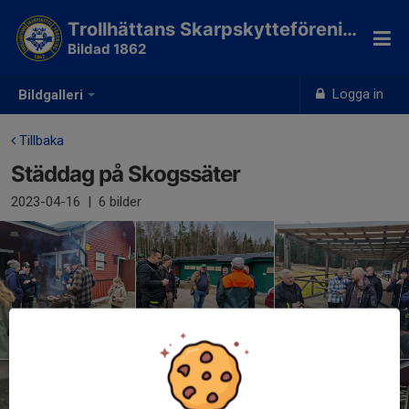
Trollhättans Skarpskytteförening
Bildad 1862
Logga in
Bildgalleri
Tillbaka
Städdag på Skogssäter
2023-04-16
|
6 bilder