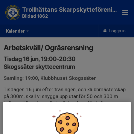
Trollhättans Skarpskytteförening
Bildad 1862
Logga in
Kalender
Arbetskväll/ Ogräsrensning
Tisdag 16 jun, 19:00-20:30
Skogssäter skyttecentrum
Samling: 19:00, Klubbhuset Skogssäter
Tisdagen 16 juni efter träningen, och klubbmästerskap
på 300m, skall vi snygga upp utanför 50 och 300 m
hallarna. Vi tar bort all växtlighet framför hallarna.
Alla som kan / vill tar med lämpliga redskap
(gångskyfflar, krattor, spadar osv) så hjälps vi åt!